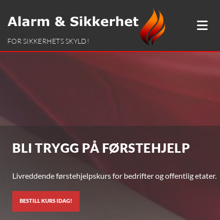
FOR SIKKERHETS SKYLD!
BLI TRYGG PÅ FØRSTEHJELP
BLI TRYGG PÅ FØRSTEHJELP
Livreddende førstehjelpskurs for bedrifter og offentlig etater.
Livreddende førstehjelpskurs for bedrifter og offentlig etater.
BESTILL KURS IDAG!
BESTILL KURS IDAG!