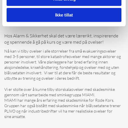
STORE OG SMÅ FØRSTEHJELPSØVELSER MED ELLER
Ikke tillat
UTEN SMINKE OG MARKØRER!
Hos Alarm & Sikkerhet skal det være lærerikt, inspirerende
og spennende å gå på kurs og være med på øvelser!
Nå kan vi tilby øvelser i alle størrelser fra små evakueringsøvelser
med 3-5 personer, til store katastrofeøvelser med mange aktører og
personer involvert. Våre planleggere har bred erfaring innen
aksjonsledelse, krisehåndtering, førstehjelp og øvelser med og uten
blålysetaten involvert. Vi ser til at dere får de beste resultater og
utbytte av trening og øvelser i deres bedrift.
Vi er stolte over å kunne tilby storskalaøvelser med skadesminke
gjennom vårt samarbeide med sminkegruppa MIAMI.
MIAMI har mange års erfaring med skadesminke for Røde Kors.
Gruppen har også bistått med skadesminke når blålysetatene trener
PLIVO og når industribedrifter vil ha mer realistiske øvelser for
sine ansatte.