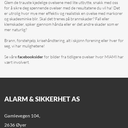
Glem de trauste kjedelige øvelsene med lite utbytte, snakk med oss
for å sikre deg spennende øvelser med de resultatene du vil ha! Det
er utrolig hvor mye mer effektiv og realistisk en øvelse med markører
og skadesminke blir. Skal det trenes på brannskader? Fall eller
klemskader, spiker gjennom hånda eller er det andre skader som er
mer naturlig?
Brann, førstehjelp, krisehåndtering, alt i skjønn forening eller hver for
seg, vi har mulighetene!
Se våre
facebooksider
for bilder fra tidligere øvelser hvor MIAMI har
vært involvert.
ALARM & SIKKERHET AS
Gamlevegen 104,
2636 Øyer