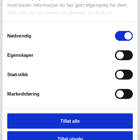
med annen informasjon du har gjort tilgjengelig for dem,
eller som de har samlet inn gjennom din bruk av
tjenestene deres.
FORKUNNSKAPER
Samtykkevalg
Det kreves ingen forkunnskap til dette kurset.
Nødvendig
VARIGHET
Egenskaper
3 timer
Statistikk
Få mer informasjon om våre kurs eller bestill her.
Markedsføring
BESTILL KURS
Tillat alle
Tillat utvalg