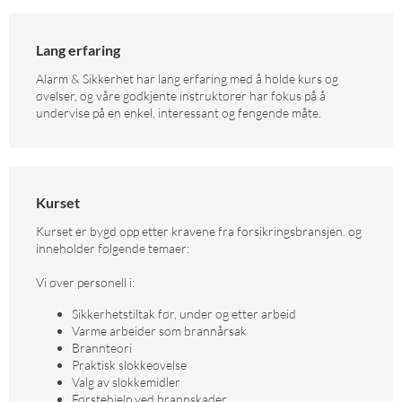
Lang erfaring
Alarm & Sikkerhet har lang erfaring med å holde kurs og
øvelser, og våre godkjente instruktører har fokus på å
undervise på en enkel, interessant og fengende måte.
Kurset
Kurset er bygd opp etter kravene fra forsikringsbransjen. og
inneholder følgende temaer:
Vi øver personell i:
Sikkerhetstiltak før, under og etter arbeid
Varme arbeider som brannårsak
Brannteori
Praktisk slokkeøvelse
Valg av slokkemidler
Førstehjelp ved brannskader