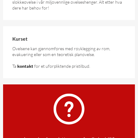
slokkeøvelse i vår miljøvennlige øvelseshenger. Alt etter hva
dere har behov for!
Kurset
Øvelsene kan gjennomføres med røyklegging av rom,
evakuering eller som en teoretisk planøvelse.
Ta
kontakt
for et uforpliktende pristilbud.