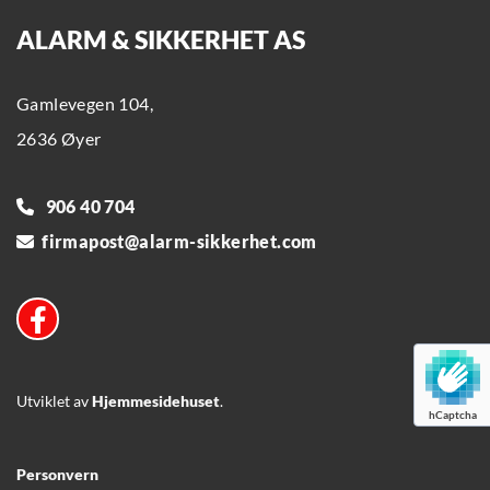
ALARM & SIKKERHET AS
Gamlevegen 104,
2636 Øyer
906 40 704

firmapost@alarm-sikkerhet.com

Utviklet av
Hjemmesidehuset
.
hCaptcha
Personvern