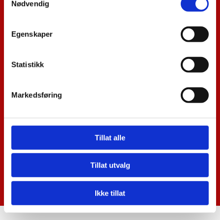
Nødvendig
Egenskaper
Statistikk
Kurset har en varighet på 32 timer.
Neste kurs:
25.-28. Mai 2020
Markedsføring
Antall plasser:
4 - 6 personer
Sted:
Kurset holdes i våre lokaler i Øyer. Det finnes bra
med overnattingsmuligheter i nærheten, ta kontakt om
du ønsker at vi skal booke overnatting.
Tillat alle
For påmelding eller informasjon, ring Dag Ove på
Tillat utvalg
telefon:
906 40 704
Ikke tillat