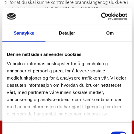
til for at du skal kunne kontrollere brannslanger og slukkere i
henhold til kravene i NS-EN 671-3 og NS 3910.
Kursets innhold:
Samtykke
Detaljer
Om
Prøving og sertifisering av håndslokkere
Brannteori og brannstatistikk
Slokkemidler
Denne nettsiden anvender cookies
Sentrale etater og instanser i brannvernarbeidet – regelverk
Regelverk som setter krav til håndslokkere og
Vi bruker informasjonskapsler for å gi innhold og
brannslangetromler
annonser et personlig preg, for å levere sosiale
Forskrift om brannforebyggende tiltak og tilsyn med
mediefunksjoner og for å analysere trafikken vår. Vi deler
veiledning (FOBTOT)
dessuten informasjon om hvordan du bruker nettstedet
Norsk Standard NS 3910 – vedlikehold av håndslokkere
NS EN 671-3 vedlikehold av brannslangetromler
vårt, med partnerne våre innen sosiale medier,
Oppbygging og virkemåte av håndslokkere
annonsering og analysearbeid, som kan kombinere den
Kontrollrutiner. Teoretisk og praktisk undervisning
med annen informasjon du har gjort tilgjengelig for dem,
Slokkeøvelser
eller som de har samlet inn gjennom din bruk av
tjenestene deres.
Samtykkevalg